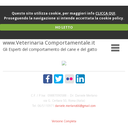
Questo sito utilizza cookie, per maggiori info
CLICCA QUI
.
Proseguendo la navigazione si intende accettata la cookie policy.
HO LETTO
www.Veterinaria Comportamentale.it
Gli Esperti del comportamento del cane e del gatto
C.F. / P.Iva: 09887090588 - Dr. Daniele Merlano
via G. Cerbara 50, Roma (Italia)
Tel: 06/5110971
daniele.merlano66@gmail.com
Versione Completa